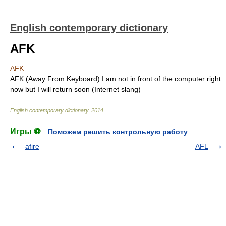
English contemporary dictionary
AFK
AFK
AFK (Away From Keyboard) I am not in front of the computer right
now but I will return soon (Internet slang)
English contemporary dictionary
.
2014
.
Игры ⚽
Поможем решить контрольную работу
afire
AFL