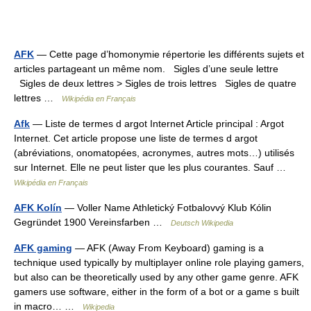
AFK
— Cette page d’homonymie répertorie les différents sujets et
articles partageant un même nom. Sigles d’une seule lettre
Sigles de deux lettres > Sigles de trois lettres Sigles de quatre
lettres …
Wikipédia en Français
Afk
— Liste de termes d argot Internet Article principal : Argot
Internet. Cet article propose une liste de termes d argot
(abréviations, onomatopées, acronymes, autres mots…) utilisés
sur Internet. Elle ne peut lister que les plus courantes. Sauf …
Wikipédia en Français
AFK Kolín
— Voller Name Athletický Fotbalovvý Klub Kólin
Gegründet 1900 Vereinsfarben …
Deutsch Wikipedia
AFK gaming
— AFK (Away From Keyboard) gaming is a
technique used typically by multiplayer online role playing gamers,
but also can be theoretically used by any other game genre. AFK
gamers use software, either in the form of a bot or a game s built
in macro… …
Wikipedia