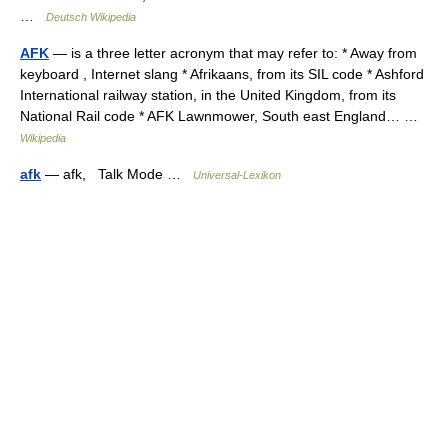
…
Deutsch Wikipedia
AFK
— is a three letter acronym that may refer to: * Away from
keyboard , Internet slang * Afrikaans, from its SIL code * Ashford
International railway station, in the United Kingdom, from its
National Rail code * AFK Lawnmower, South east England… …
Wikipedia
afk
— afk, Talk Mode …
Universal-Lexikon